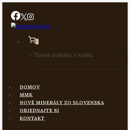
Skip
to
content
0
Žiadne produkty v košíku.
DOMOV
MMK
NOVÉ MINERÁLY ZO SLOVENSKA
OBJEDNAJTE SI
KONTAKT