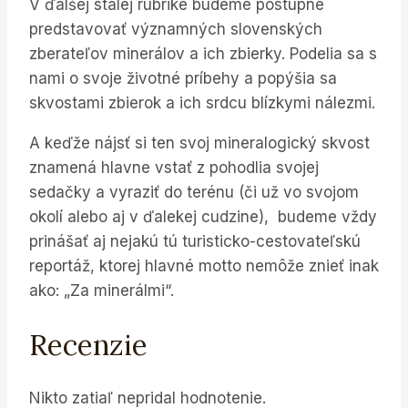
V ďalšej stálej rubrike budeme postupne
predstavovať významných slovenských
zberateľov minerálov a ich zbierky. Podelia sa s
nami o svoje životné príbehy a popýšia sa
skvostami zbierok a ich srdcu blízkymi nálezmi.
A keďže nájsť si ten svoj mineralogický skvost
znamená hlavne vstať z pohodlia svojej
sedačky a vyraziť do terénu (či už vo svojom
okolí alebo aj v ďalekej cudzine), budeme vždy
prinášať aj nejakú tú turisticko-cestovateľskú
reportáž, ktorej hlavné motto nemôže znieť inak
ako: „Za minerálmi“.
Recenzie
Nikto zatiaľ nepridal hodnotenie.