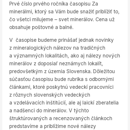
Prvé číslo prvého ročníka časopisu Za
minerálmi, ktorý sa Vám bude snažiť priblížiť to,
čo všetci milujeme – svet minerálov. Cena už
obsahuje poštovné a balné.
V časopise budeme prinášať jednak novinky
z mineralogických nálezov na tradičných
a významných lokalitách, ako aj nálezy nových
minerálov z doposiaľ neznámych lokalít,
predovšetkým z územia Slovenska. Dôležitou
súčasťou časopisu bude rubrika s odbornými
článkami, ktoré poskytnú vedeckí pracovníci
z rôznych slovenských vedeckých
a vzdelávacích inštitúcií, ale aj laickí zberatelia
a nadšenci do minerálov. V týchto
štruktúrovaných a recenzovaných článkoch
predstavíme a priblížime nové nálezy