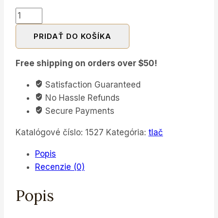
množstvo
Za
PRIDAŤ DO KOŠÍKA
minerálmi
2025/1
Free shipping on orders over $50!
Satisfaction Guaranteed
No Hassle Refunds
Secure Payments
Katalógové číslo:
1527
Kategória:
tlač
Popis
Recenzie (0)
Popis