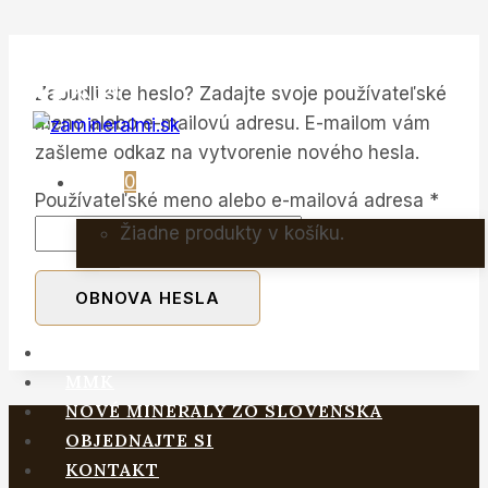
Skip
to
Zabudli ste heslo? Zadajte svoje používateľské
content
meno alebo e-mailovú adresu. E-mailom vám
zašleme odkaz na vytvorenie nového hesla.
0
Povin
Používateľské meno alebo e-mailová adresa
*
Žiadne produkty v košíku.
OBNOVA HESLA
DOMOV
MMK
NOVÉ MINERÁLY ZO SLOVENSKA
OBJEDNAJTE SI
KONTAKT